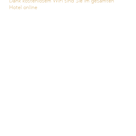
Dank kostenlosem WiFi sind Sie im gesamten
Hotel online