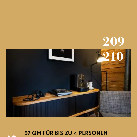
DE
EN
BUCHEN
209
210
37 QM FÜR BIS ZU 4 PERSONEN