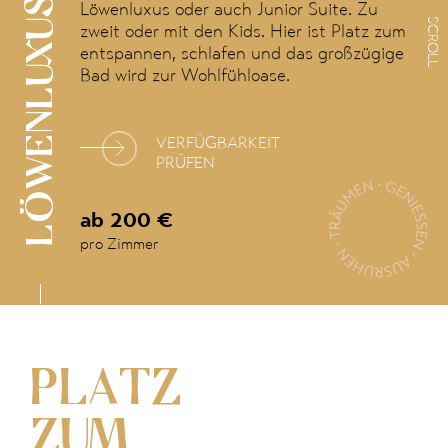
LÖWENLUXUS
Löwenluxus oder auch Junior Suite. Zu
SCROLL
zweit oder mit den Kids. Hier ist Platz zum
entspannen, schlafen und das großzügige
Bad wird zur Wohlfühloase.
VERFÜGBARKEIT
PRÜFEN
ab 200 €
pro Zimmer
PLATZ
ZUM