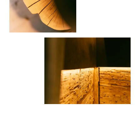
RESTAURANT
ALLGÄU ERLEBEN
PHILOSOPHIE
RESTPLATZBÖRSE
DER LÖWE
ANREISE
DAHEIM
GUTSCHEINE
FAQ
JOBS