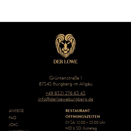
Grüntenstraße 1
87545 Burgberg im Allgäu
+49 8321 276 63 43
info@derloeweburgberg.de
ANREISE
RESTAURANT
ÖFFNUNGSZEITEN
FAQ
DI-SA: 12.00 – 23.00 Uhr
JOBS
MO & SO: Ruhetag